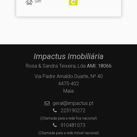
Sim
Impactus Imobiliária
Rosa & Sandra Teixeira, Lda
AMI: 18066
Via Padre Arnaldo Duarte, Nº 40
4475-402
Maia
geral@impactus.pt
223190272
(Chamada para a rede fixa nacional)
910481073
(Chamada para a rede móvel nacional)