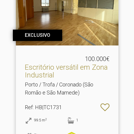
EXCLUSIVO
100.000€
Escritório versátil em Zona
Industrial
Porto / Trofa / Coronado (São
Romão e São Mamede)
Ref
: HB|TC1731
2
99.5
m
1