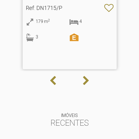
Escura
Ref
: DN1715/P
2
179
m
4
3
IMÓVEIS
RECENTES