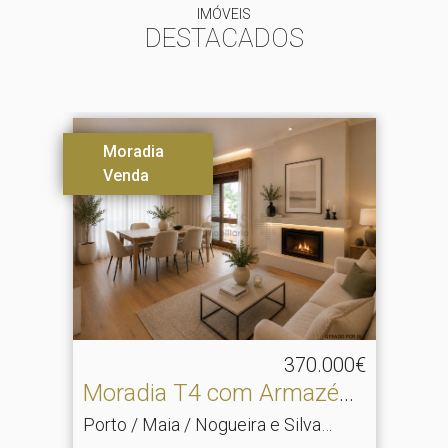
IMÓVEIS
DESTACADOS
Moradia
Venda
370.000€
Moradia T4 com Armazém
na Maia
Porto / Maia / Nogueira e Silva