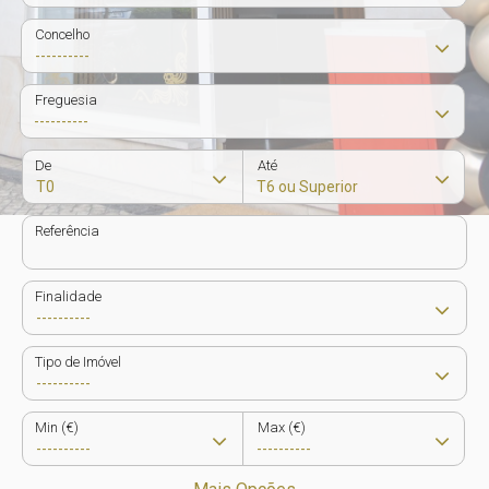
Concelho
Freguesia
De
Até
Referência
Finalidade
Tipo de Imóvel
Min (€)
Max (€)