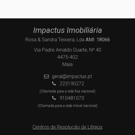
Impactus Imobiliária
Rosa & Sandra Teixeira, Lda
AMI: 18066
Via Padre Arnaldo Duarte, Nº 40
4475-402
Maia
geral@impactus.pt
223190272
(Chamada para a rede fixa nacional)
910481073
(Chamada para a rede móvel nacional)
Centros de Resolução de Litígios