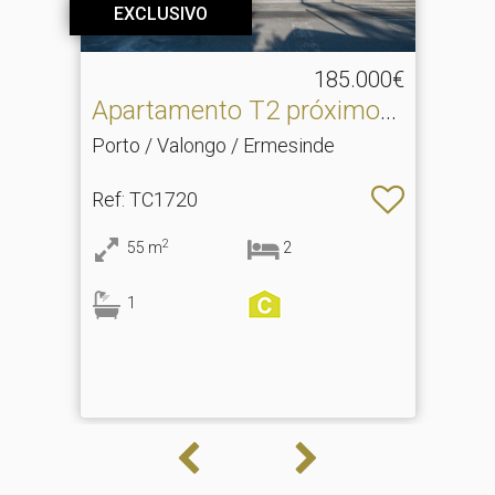
EXCLUSIVO
185.000€
Apartamento T2 próximo
do centro
Porto / Valongo / Ermesinde
Ref
: TC1720
2
55
m
2
1