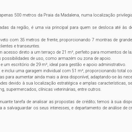
a apenas 500 metros da Praia da Madalena, numa localização privilegi
as da região, é uma via principal para quem se desloca até às de
eto com 35 metros de frente, proporcionando 7 montras de grandes
ientes e transeuntes.

om acesso direto a um terraço de 21 m², perfeito para momentos de la
s possibilidades de uso, como armazém ou zona de apoio. 

um escritório de 29 m², ideal para gestão e apoio administrativo.

e inclui uma garagem individual com 51 m², proporcionando total como
s para aumentar ainda mais a área disponível, adaptando-se às nece
ades devido à sua localização estratégica e amplas características, s
, supermercados, clínicas veterinárias, entre outros.

ante tarefa de analisar as propostas de crédito; temos à sua disp
a a salvaguardar os seus interesses, e departamento de análise de cr