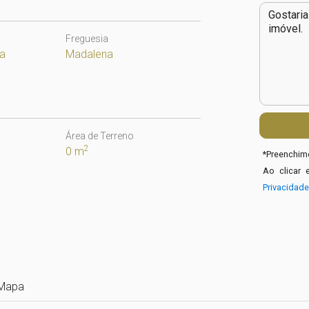
Freguesia
ia
Madalena
Área de Terreno
2
0 m
*
Preenchime
Ao clicar 
Privacidad
Mapa