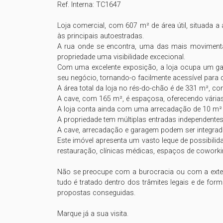
Ref. Interna: TC1647

Loja comercial, com 607 m² de área útil, situada 
às principais autoestradas. 

A rua onde se encontra, uma das mais movimentad
propriedade uma visibilidade excecional.

Com uma excelente exposição, a loja ocupa um gav
seu negócio, tornando-o facilmente acessível para cl
A área total da loja no rés-do-chão é de 331 m², c
A cave, com 165 m², é espaçosa, oferecendo vária
A loja conta ainda com uma arrecadação de 10 m² e 
A propriedade tem múltiplas entradas independentes 
A cave, arrecadação e garagem podem ser integrada
Este imóvel apresenta um vasto leque de possibilid
restauração, clínicas médicas, espaços de coworking
Não se preocupe com a burocracia ou com a extenu
tudo é tratado dentro dos trâmites legais e de form
propostas conseguidas.

Marque já a sua visita.
