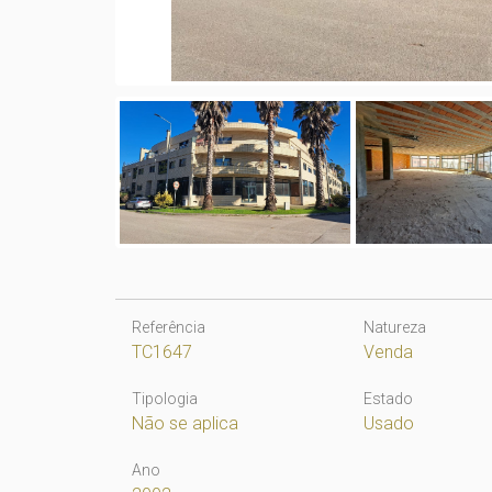
Referência
Natureza
TC1647
Venda
Tipologia
Estado
Não se aplica
Usado
Ano