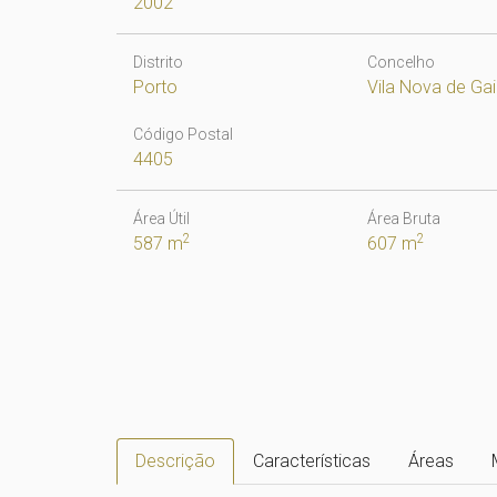
2002
Distrito
Concelho
Porto
Vila Nova de Ga
Código Postal
4405
Área Útil
Área Bruta
2
2
587 m
607 m
Descrição
Características
Áreas