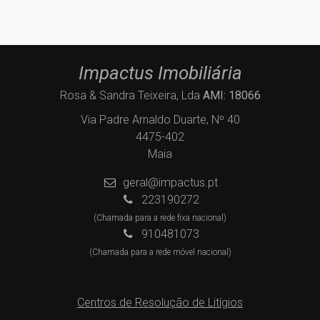
Impactus Imobiliária
Rosa & Sandra Teixeira, Lda
AMI: 18066
Via Padre Arnaldo Duarte, Nº 40
4475-402
Maia
geral@impactus.pt
223190272
(Chamada para a rede fixa nacional)
910481073
(Chamada para a rede móvel nacional)
Centros de Resolução de Litígios