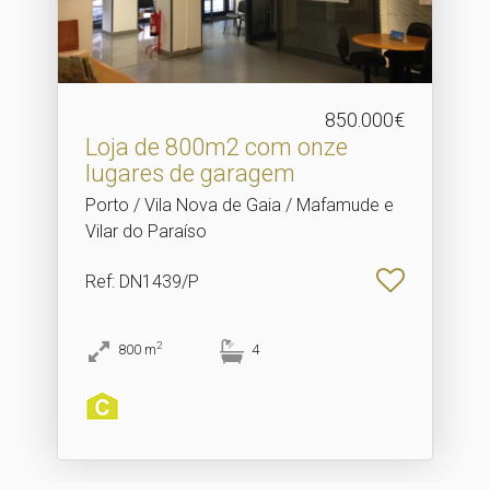
850.000€
Loja de 800m2 com onze
lugares de garagem
Porto / Vila Nova de Gaia / Mafamude e
Vilar do Paraíso
Ref
: DN1439/P
2
800
m
4