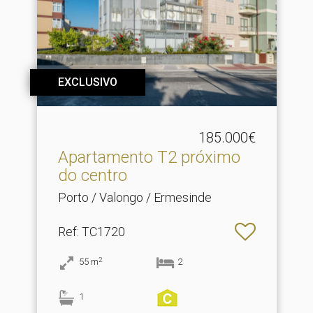
EXCLUSIVO
185.000€
Apartamento T2 próximo
do centro
Porto / Valongo / Ermesinde
Ref
: TC1720
2
55
m
2
1