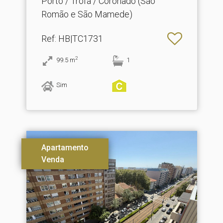
Porto / Trofa / Coronado (São
Romão e São Mamede)
Ref
: HB|TC1731
2
99.5
m
1
Sim
Apartamento
Venda