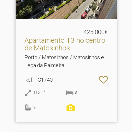
425.000€
Apartamento T3 no centro
de Matosinhos
Porto / Matosinhos / Matosinhos e
Leça da Palmeira
Ref
: TC1740
2
116
m
3
2