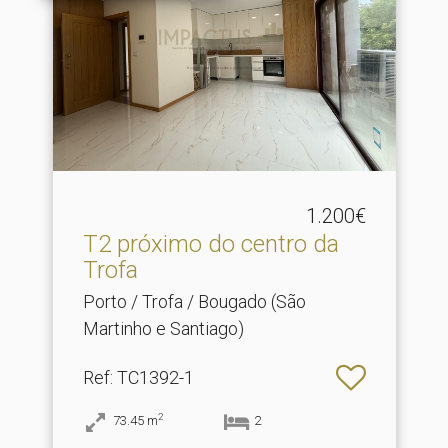
1.200€
T2 próximo do centro da
Trofa
Porto / Trofa / Bougado (São
Martinho e Santiago)
Ref
: TC1392-1
2
73.45
m
2