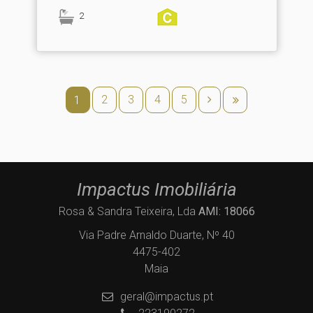
2
2
3
4
5
1
Impactus Imobiliária
Rosa & Sandra Teixeira, Lda
AMI: 18066
Via Padre Arnaldo Duarte, Nº 40
4475-402
Maia
geral@impactus.pt