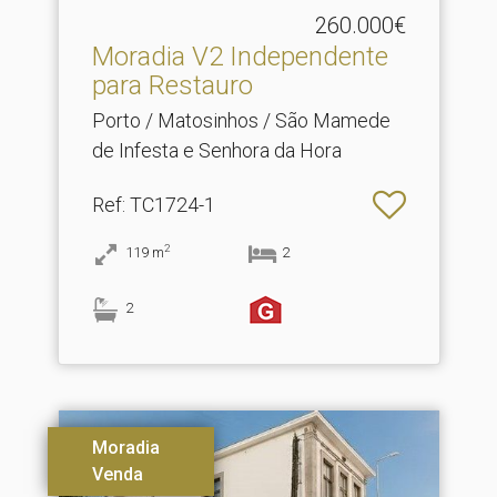
260.000€
Moradia V2 Independente
para Restauro
Porto / Matosinhos / São Mamede
de Infesta e Senhora da Hora
Ref
: TC1724-1
2
119
m
2
2
Moradia
Venda