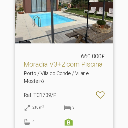
660.000€
Moradia V3+2 com Piscina
Porto / Vila do Conde / Vilar e
Mosteiró
Ref
: TC1739/P
2
210
m
3
4