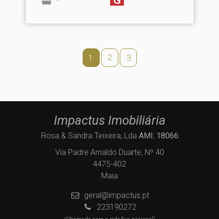
2
1
3
Impactus Imobiliária
Rosa & Sandra Teixeira, Lda
AMI: 18066
Via Padre Arnaldo Duarte, Nº 40
4475-402
Maia
geral@impactus.pt
223190272