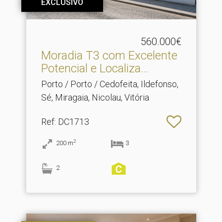
EXCLUSIVO
560.000€
Moradia T3 com Excelente
Potencial e Localiza.​..
Porto / Porto / Cedofeita, Ildefonso,
Sé, Miragaia, Nicolau, Vitória
Ref
: DC1713
2
200
m
3
2