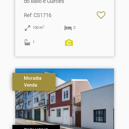
do Balio e Guifões
Ref
: CS1716
2
100
m
2
1
Moradia
Venda