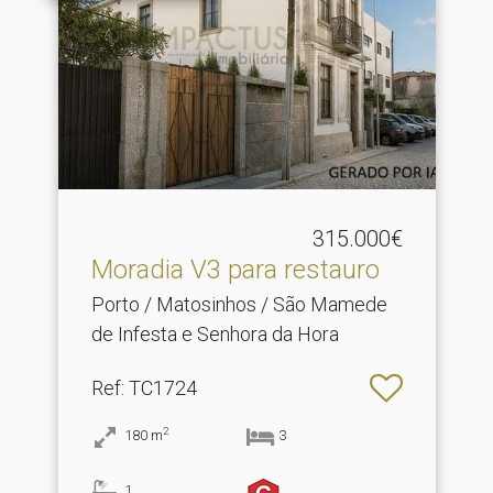
315.000€
Moradia V3 para restauro
Porto / Matosinhos / São Mamede
de Infesta e Senhora da Hora
Ref
: TC1724
2
180
m
3
1