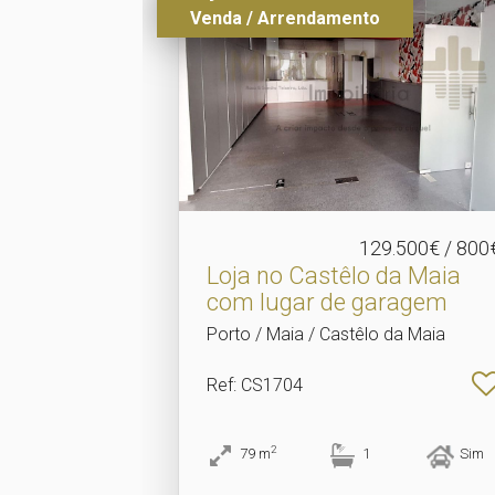
Venda / Arrendamento
129.500€ / 800
Loja no Castêlo da Maia
com lugar de garagem
Porto / Maia / Castêlo da Maia
Ref
: CS1704
2
79
m
1
Sim