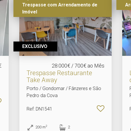
Trespasse com Arrendamento de
Ar
Imóvel
EXCLUSIVO
€
28.000€ / 700€ ao Mês
Trespasse Restaurante
Take Away
Porto / Gondomar / Fânzeres e São
Pedro da Cova
Ref
: DN1541
2
200
m
2