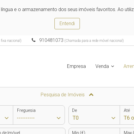
e língua e o armazenamento dos seus imóveis favoritos. Ao utili
Entendi
910481073
fixa nacional)
(Chamada para a rede móvel nacional)
Empresa
Venda
Arre
Pesquisa de Imóveis
Freguesia
De
Até
o de Imóvel
Min (€)
Max (