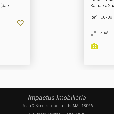
 (São
Romão e Sã
Ref
: TC0738
2
120
m
Impactus Imobiliária
Rosa & Sandra Teixeira, Lda
AMI: 18066