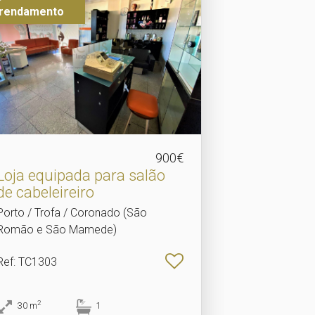
rendamento
900€
Loja equipada para salão
de cabeleireiro
Porto / Trofa / Coronado (São
Romão e São Mamede)
Ref
: TC1303
2
30
m
1