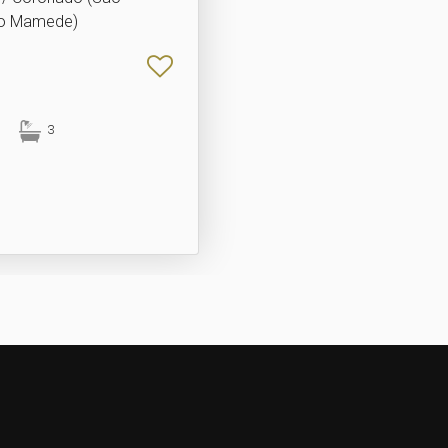
o Mamede)
3