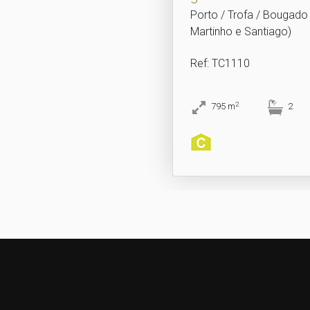
Porto / Trofa / Bougado
Martinho e Santiago)
Ref
: TC1110
2
795
m
2