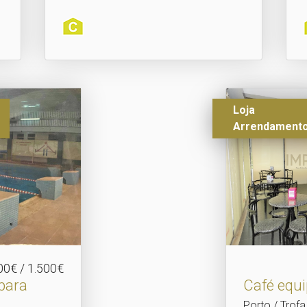
Loja
Arrendament
00€ / 1.500€
para
Café equ
Porto / Trof