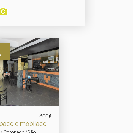
o
600€
ipado e mobilado
a / Coronado (São