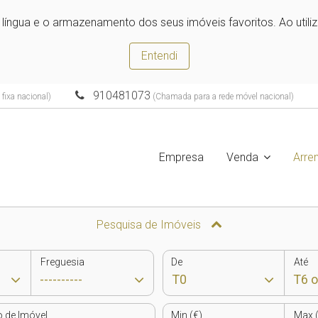
e língua e o armazenamento dos seus imóveis favoritos. Ao utili
Entendi
910481073
fixa nacional)
(Chamada para a rede móvel nacional)
Empresa
Venda
Arre
Pesquisa de Imóveis
Freguesia
De
Até
o de Imóvel
Min (€)
Max (