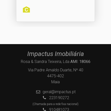
Impactus Imobiliária
Rosa & Sandra Teixeira, Lda
AMI: 18066
Via Padre Arnaldo Duarte, Nº 40
4475-402
Maia
geral@impactus.pt
223190272
(Chamada para a rede fixa nacional)
910481073