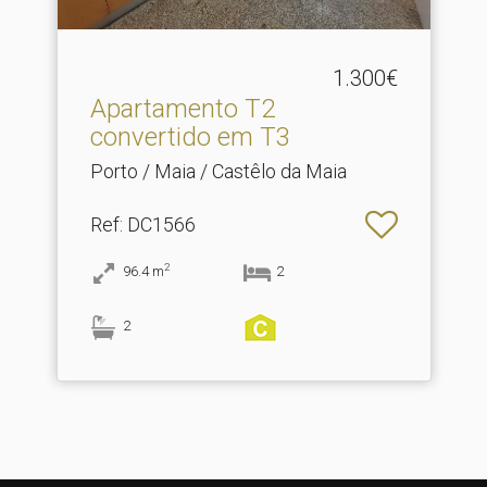
1.300€
Apartamento T2
convertido em T3
Porto / Maia / Castêlo da Maia
Ref
: DC1566
2
96.4
m
2
2