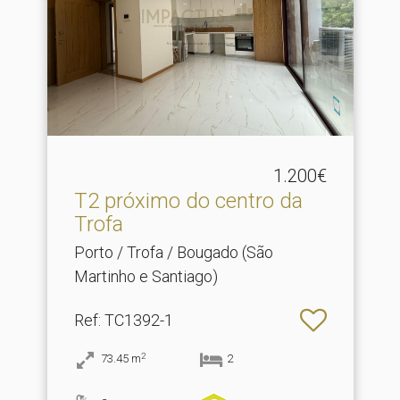
1.200€
T2 próximo do centro da
Trofa
Porto / Trofa / Bougado (São
Martinho e Santiago)
Ref
: TC1392-1
2
73.45
m
2