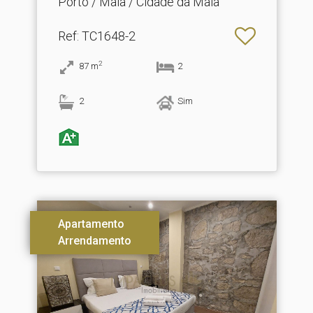
Porto / Maia / Cidade da Maia
Ref
: TC1648-2
2
87
m
2
2
Sim
Apartamento
Arrendamento