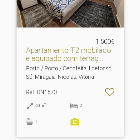
1.500€
Apartamento T2 mobilado
e equipado com terraç.​..
Porto / Porto / Cedofeita, Ildefonso,
Sé, Miragaia, Nicolau, Vitória
Ref
: DN1573
2
60
m
2
1