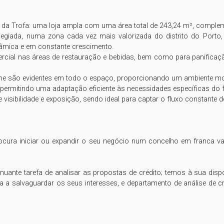
o da Trofa: uma loja ampla com uma área total de 243,24 m², comple
ilegiada, numa zona cada vez mais valorizada do distrito do Porto,
nâmica e em constante crescimento.

rcial nas áreas de restauração e bebidas, bem como para panificação 
e são evidentes em todo o espaço, proporcionando um ambiente moder
permitindo uma adaptação eficiente às necessidades específicas do fut
visibilidade e exposição, sendo ideal para captar o fluxo constante d
cura iniciar ou expandir o seu negócio num concelho em franca val
ante tarefa de analisar as propostas de crédito; temos à sua disp
a a salvaguardar os seus interesses, e departamento de análise de cr