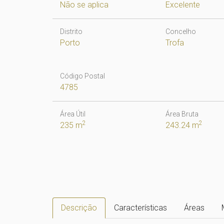
Não se aplica
Excelente
Distrito
Concelho
Porto
Trofa
Código Postal
4785
Área Útil
Área Bruta
2
2
235 m
243.24 m
Descrição
Características
Áreas