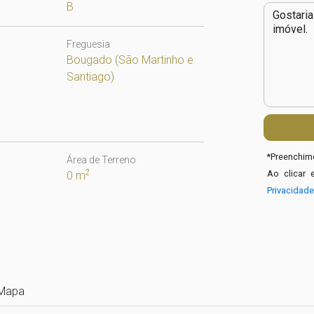
B
Freguesia
Bougado (São Martinho e
Santiago)
*
Preenchime
Área de Terreno
2
Ao clicar 
0 m
Privacidad
Mapa