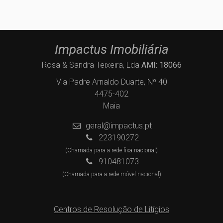
Impactus Imobiliária
Rosa & Sandra Teixeira, Lda
AMI: 18066
Via Padre Arnaldo Duarte, Nº 40
4475-402
Maia
geral@impactus.pt
223190272
(Chamada para a rede fixa nacional)
910481073
(Chamada para a rede móvel nacional)
Centros de Resolução de Litígios