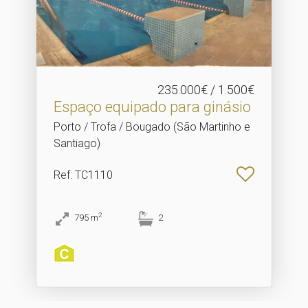
235.000€ / 1.500€
Espaço equipado para ginásio
Porto / Trofa / Bougado (São Martinho e
Santiago)
Ref
: TC1110
2
795
m
2