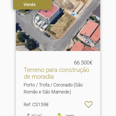
Venda
66.500€
Terreno para construção
de moradia
Porto / Trofa / Coronado (São
Romão e São Mamede)
Ref
: CS1598
2
301
m
Isento