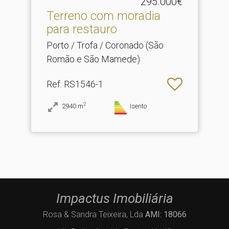
295.000€
Terreno com moradia
para restauro
Porto / Trofa / Coronado (São
Romão e São Mamede)
Ref
: RS1546-1
2
2940
m
Isento
Impactus Imobiliária
Rosa & Sandra Teixeira, Lda
AMI: 18066