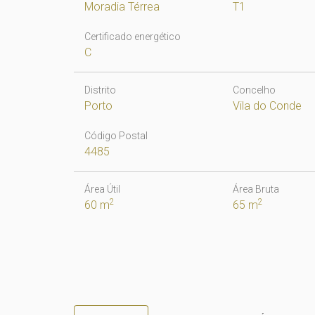
Moradia Térrea
T1
Certificado energético
C
Distrito
Concelho
Porto
Vila do Conde
Código Postal
4485
Área Útil
Área Bruta
2
2
60 m
65 m