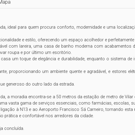
Mapa
da, ideal para quem procura conforto, modernidade e uma localização
ncionalidade e estilo, oferecendo um espaço acolhedor e perfeitament
tável com lareira, uma casa de banho moderna com acabamentos de 
var roupa e por último um escritório.

à casa um toque de elegância e durabilidade, enquanto o sistema de i
tuante, proporcionando um ambiente quente e agradável, e estores e
ue generoso do outro lado da estrada.

ida, a moradia encontra-se a 50 metros da estação de metro de Vilar 
uma vasta gama de serviços essenciais, como farmácias, escolas, sup
a ligação à N13 e ao Aeroporto Francisco Sá Carneiro, tornando esta
rática e confortável nos arredores da cidade.

a concluída.
