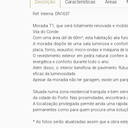
Descrição
Características
Áreas
Ref. Interna: DN1637

Moradia T1, que será totalmente renovada e mobila
Vila do Conde. 

Com uma área útil de 60m², esta habitação alia fu
A moradia dispõe de uma sala luminosa e confor
placa, forno, exaustor, micro-ondas e máquina de la
O revestimento exterior em pedra natural confere 
energética e conforto durante todo o ano. 

Além disso, o interior beneficia de pavimento flu
eficaz da luminosidade.

Apesar da moradia não ter garagem, existe um parq
Situada numa zona residencial tranquila e bem serv
da cidade do Porto. Nas proximidades, encontrará 
A localização privilegiada permite ainda uma rápid
permanentes como para quem procura uma solução p
* As fotos serão atualizadas assim que a obra estej