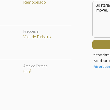
Remodelado
Freguesia
Vilar de Pinheiro
*
Preenchime
Ao clicar 
Área de Terreno
Privacidad
2
0 m