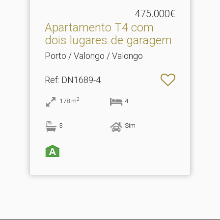
475.000€
Apartamento T4 com
dois lugares de garagem
Porto / Valongo / Valongo
Ref
: DN1689-4
2
178
m
4
3
Sim