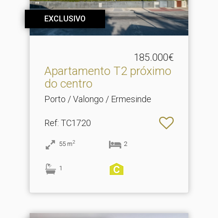
EXCLUSIVO
185.000€
Apartamento T2 próximo
do centro
Porto / Valongo / Ermesinde
Ref
: TC1720
2
55
m
2
1