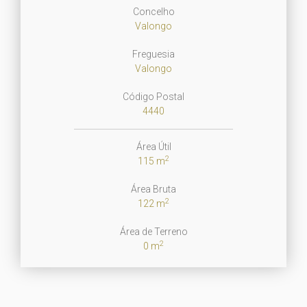
Concelho
Valongo
Freguesia
Valongo
Código Postal
4440
Área Útil
2
115 m
Área Bruta
2
122 m
Área de Terreno
2
0 m