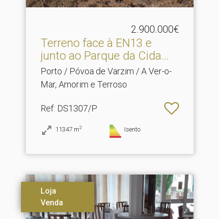
2.900.000€
Terreno face à EN13 e
junto ao Parque da Cida.​..
Porto / Póvoa de Varzim / A Ver-o-
Mar, Amorim e Terroso
Ref
: DS1307/P
2
11347
m
Isento
Loja
Venda