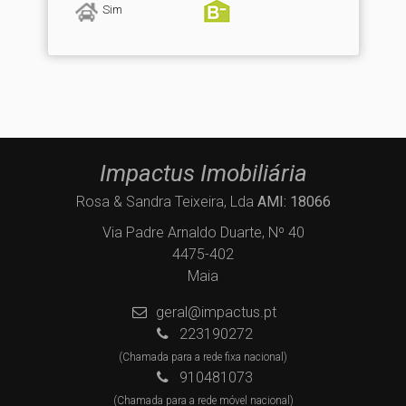
Sim
Impactus Imobiliária
Rosa & Sandra Teixeira, Lda
AMI: 18066
Via Padre Arnaldo Duarte, Nº 40
4475-402
Maia
geral@impactus.pt
223190272
(Chamada para a rede fixa nacional)
910481073
(Chamada para a rede móvel nacional)