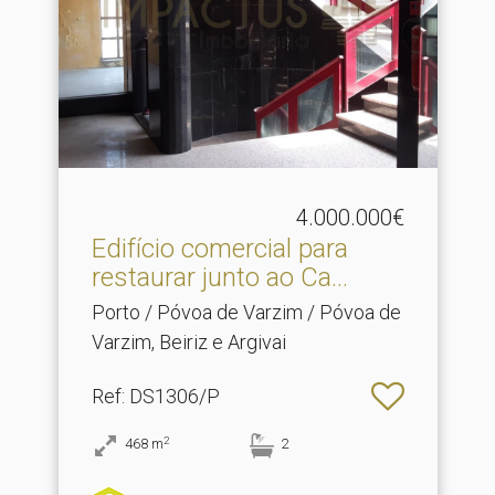
4.000.000€
Edifício comercial para
restaurar junto ao Ca.​..
Porto / Póvoa de Varzim / Póvoa de
Varzim, Beiriz e Argivai
Ref
: DS1306/P
2
468
m
2