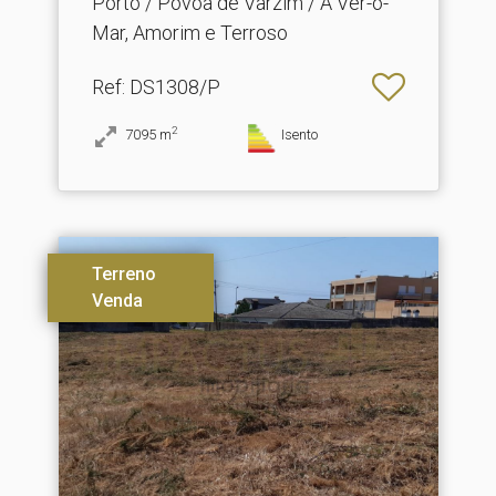
Porto / Póvoa de Varzim / A Ver-o-
Mar, Amorim e Terroso
Ref
: DS1308/P
2
7095
m
Isento
Terreno
Venda