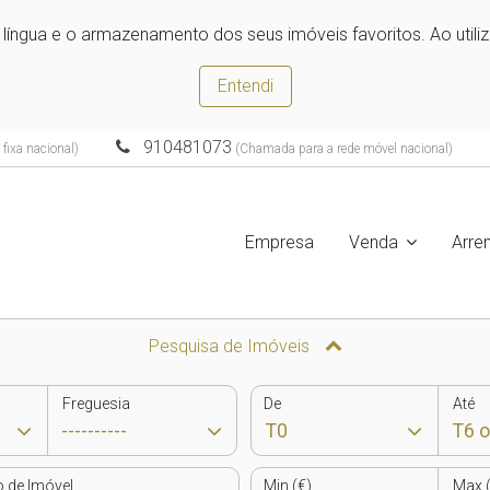
e língua e o armazenamento dos seus imóveis favoritos. Ao utili
Entendi
910481073
fixa nacional)
(Chamada para a rede móvel nacional)
Empresa
Venda
Arre
Pesquisa de Imóveis
Freguesia
De
Até
o de Imóvel
Min (€)
Max (