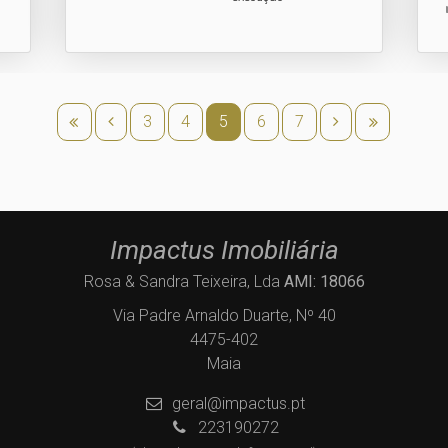
3
4
5
6
7
Impactus Imobiliária
Rosa & Sandra Teixeira, Lda
AMI: 18066
Via Padre Arnaldo Duarte, Nº 40
4475-402
Maia
geral@impactus.pt
223190272