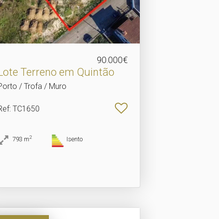
90.000€
Lote Terreno em Quintão
Porto / Trofa / Muro
Ref
: TC1650
2
793
m
Isento