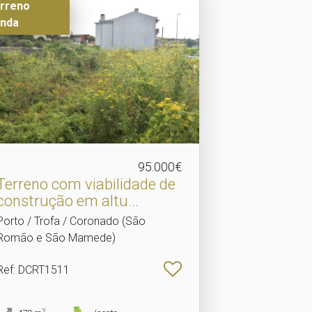
rreno
nda
95.000€
Terreno com viabilidade de
construção em altu.​..
Porto / Trofa / Coronado (São
Romão e São Mamede)
Ref
: DCRT1511
2