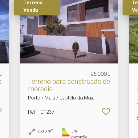
Terreno
Te
Venda
Ve
€
95.000€
e
Terreno para construção de
moradia
Porto / Maia / Castêlo da Maia
Ref
: TC1237
2
268.3
m
Em
execução