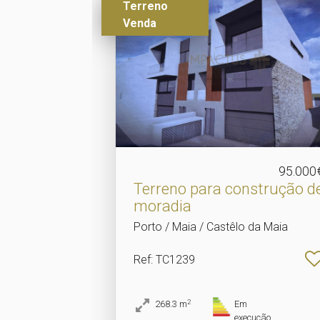
Terreno
Venda
95.000
Terreno para construção d
moradia
Porto / Maia / Castêlo da Maia
Ref
: TC1239
2
268.3
m
Em
execução