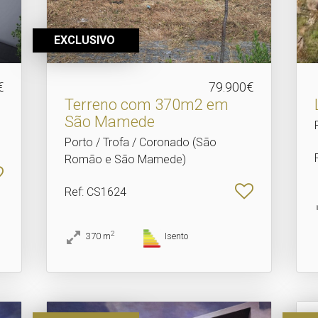
EXCLUSIVO
€
79.900€
Terreno com 370m2 em
São Mamede
Porto / Trofa / Coronado (São
Romão e São Mamede)
Ref
: CS1624
2
370
m
Isento