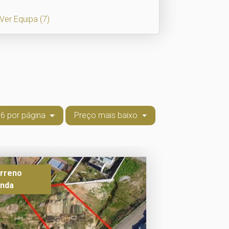
Ver Equipa
(7)
6 por página
Preço mais baixo
rreno
nda