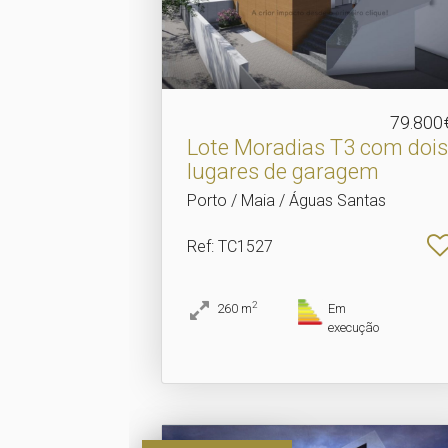
79.800
Lote Moradias T3 com dois
lugares de garagem
Porto / Maia / Águas Santas
Ref
: TC1527
2
260
m
Em
execução