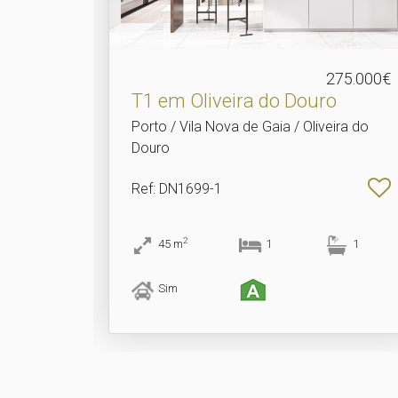
275.000€
T1 em Oliveira do Douro
Porto / Vila Nova de Gaia / Oliveira do
Douro
Ref
: DN1699-1
2
45
m
1
1
Sim