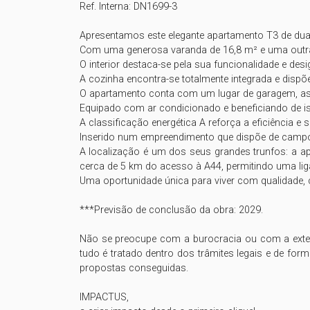
Ref. Interna: DN1699-3

Apresentamos este elegante apartamento T3 de duas 
Com uma generosa varanda de 16,8 m² e uma outra 
O interior destaca-se pela sua funcionalidade e d
A cozinha encontra-se totalmente integrada e dispõ
O apartamento conta com um lugar de garagem, ass
Equipado com ar condicionado e beneficiando de iso
A classificação energética A reforça a eficiência e s
Inserido num empreendimento que dispõe de campo de
A localização é um dos seus grandes trunfos: a ap
cerca de 5 km do acesso à A44, permitindo uma liga
Uma oportunidade única para viver com qualidade, c
***Previsão de conclusão da obra: 2029.

Não se preocupe com a burocracia ou com a extenu
tudo é tratado dentro dos trâmites legais e de form
propostas conseguidas.

IMPACTUS,
