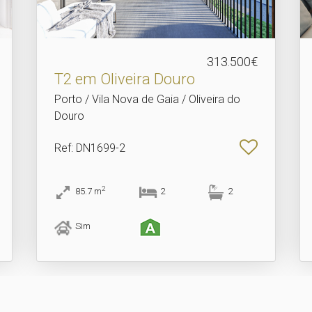
313.500€
T2 em Oliveira Douro
Porto / Vila Nova de Gaia / Oliveira do
Douro
Ref
: DN1699-2
2
85.7
m
2
2
Sim