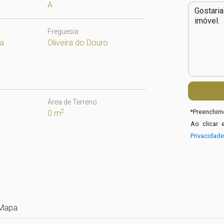
A
Freguesia
ia
Oliveira do Douro
Área de Terreno
2
*
Preenchime
0 m
Ao clicar 
Privacidad
Mapa