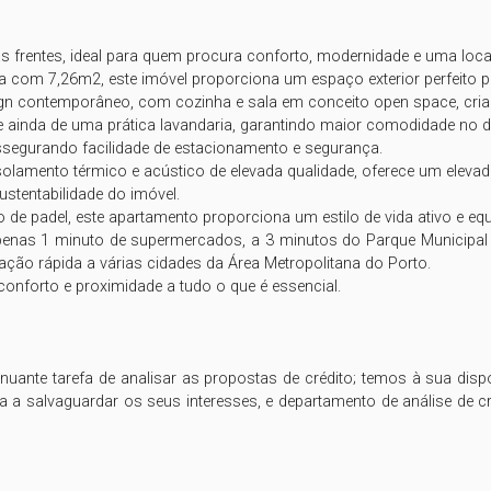
frentes, ideal para quem procura conforto, modernidade e uma localiz
com 7,26m2, este imóvel proporciona um espaço exterior perfeito pa
esign contemporâneo, com cozinha e sala em conceito open space, cri
e ainda de uma prática lavandaria, garantindo maior comodidade no dia
egurando facilidade de estacionamento e segurança. 

lamento térmico e acústico de elevada qualidade, oferece um elevado
ustentabilidade do imóvel.

 padel, este apartamento proporciona um estilo de vida ativo e equil
enas 1 minuto de supermercados, a 3 minutos do Parque Municipal da
ção rápida a várias cidades da Área Metropolitana do Porto.

onforto e proximidade a tudo o que é essencial.

ante tarefa de analisar as propostas de crédito; temos à sua disp
a a salvaguardar os seus interesses, e departamento de análise de cr