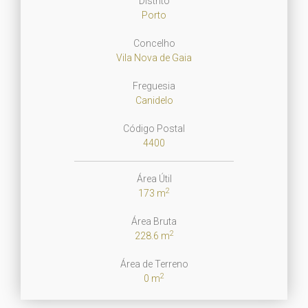
Distrito
Porto
Concelho
Vila Nova de Gaia
Freguesia
Canidelo
Código Postal
4400
Área Útil
2
173 m
Área Bruta
2
228.6 m
Área de Terreno
2
0 m