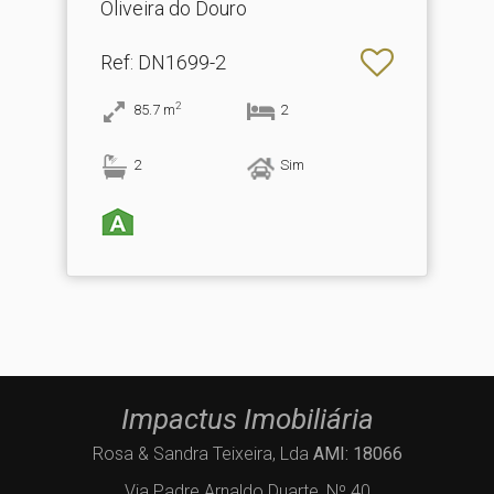
Oliveira do Douro
Ref
: DN1699-2
2
85.7
m
2
2
Sim
Impactus Imobiliária
Rosa & Sandra Teixeira, Lda
AMI: 18066
Via Padre Arnaldo Duarte, Nº 40