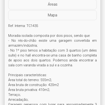
Áreas
Mapa
Ref. Interna: TC1435

Moradia isolada composta por dois pisos, sendo que:

- No rés-do-chão existe uma garagem convertida em 
armazém/indústria;

- No 1º piso temos a habitação com 3 quartos (um deles 
suíte) e no hall encontra-se uma casa de banho completa 
de apoio aos dois quartos. Podemos ainda encontrar a 
sala com varanda virada a sul e a cozinha.

Principais características:

Área total do terreno: 555m2;

Área bruta de construção: 420m2

Área bruta privativa: 410m2;

Terraço;

Arrecadação;

Garagem generosa com lugar para aproximadamente 3 