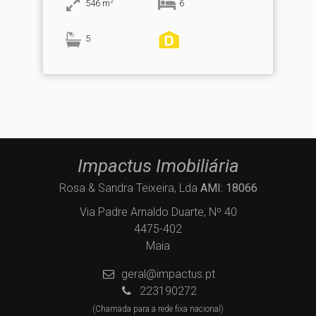
2
546
m
6
5
Impactus Imobiliária
Rosa & Sandra Teixeira, Lda
AMI: 18066
Via Padre Arnaldo Duarte, Nº 40
4475-402
Maia
geral@impactus.pt
223190272
(Chamada para a rede fixa nacional)