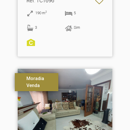
Ref
: TC1696
2
190
m
5
3
Sim
Moradia
Venda