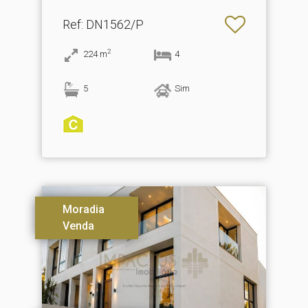
Ref
: DN1562/P
2
224
m
4
5
Sim
Moradia
Venda