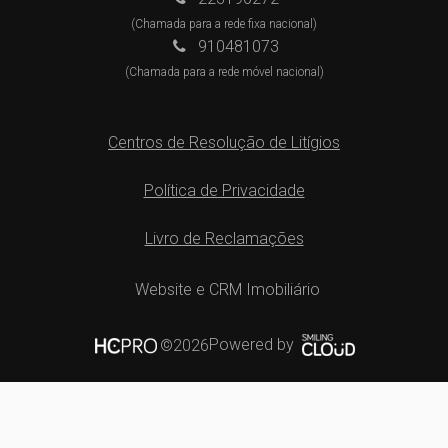
(Chamada para a rede fixa nacional)
910481073
(Chamada para a rede móvel nacional)
Centros de Resolução de Litígios
Política de Privacidade
Livro de Reclamações
Website e CRM Imobiliário
Powered by
©2026