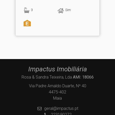
3
Sim
Impactus Imobiliária
Rosa & Sandra Teixeira, Lda
AMI: 18066
Via Padre Arnaldo Duarte, Nº 40
4475-402
Maia
geral@impactus.pt
223190272