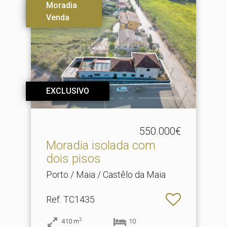
Moradia
Venda
EXCLUSIVO
550.000€
Moradia isolada com
dois pisos
Porto / Maia / Castêlo da Maia
Ref
: TC1435
2
410
m
10