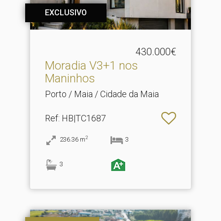
EXCLUSIVO
430.000€
Moradia V3+1 nos
Maninhos
Porto / Maia / Cidade da Maia
Ref
: HB|TC1687
2
236.36
m
3
3