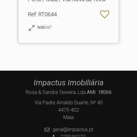
Ref
: RT0644
2
9680
m
Impactus Imobiliária
Rosa & Sandra Teixeira, Lda
AMI: 18066
Via Padre Arnaldo Duarte, Nº 40
4475-402
Maia
geral@impactus.pt
223190272