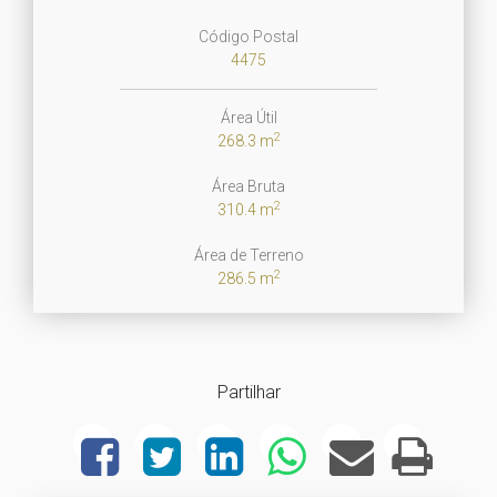
Código Postal
4475
Área Útil
2
268.3 m
Área Bruta
2
310.4 m
Área de Terreno
2
286.5 m
Partilhar