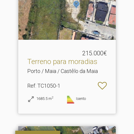
215.000€
Terreno para moradias
Porto / Maia / Castêlo da Maia
Ref
: TC1050-1
2
1685.5
m
Isento