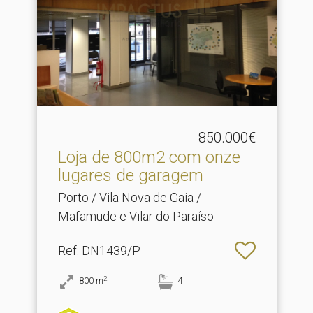
850.000€
Loja de 800m2 com onze
lugares de garagem
Porto / Vila Nova de Gaia /
Mafamude e Vilar do Paraíso
Ref
: DN1439/P
2
800
m
4