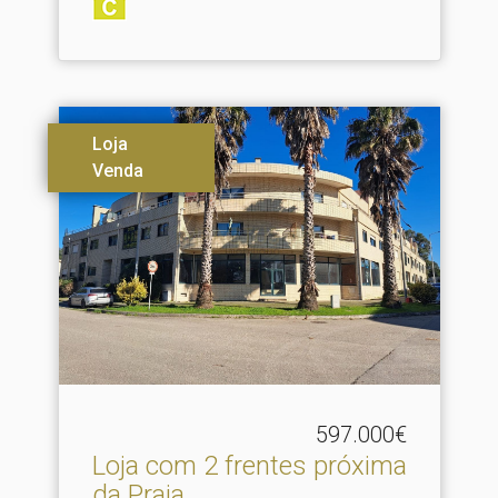
Loja
Venda
597.000€
Loja com 2 frentes próxima
da Praia