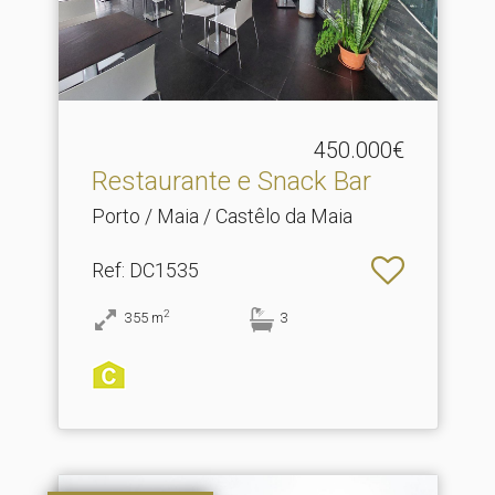
450.000€
Restaurante e Snack Bar
Porto / Maia / Castêlo da Maia
Ref
: DC1535
2
355
m
3