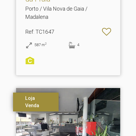
Porto / Vila Nova de Gaia /
Madalena
Ref
: TC1647
2
587
m
4
Loja
Venda