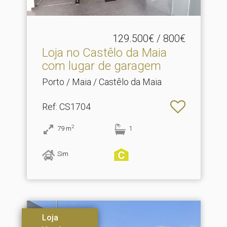
129.500€ / 800€
Loja no Castêlo da Maia
com lugar de garagem
Porto / Maia / Castêlo da Maia
Ref
: CS1704
2
79
m
1
Sim
Loja