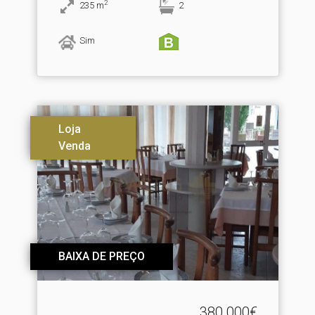
2
235
m
2
Sim
Loja
Venda
BAIXA DE PREÇO
380.000€