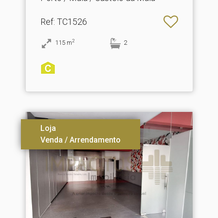
Ref
: TC1526
2
115
m
2
Loja
Venda / Arrendamento