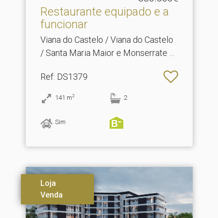
Restaurante equipado e a
funcionar
Viana do Castelo / Viana do Castelo
/ Santa Maria Maior e Monserrate e
Meadela
Ref
: DS1379
2
141
m
2
Sim
Loja
Venda