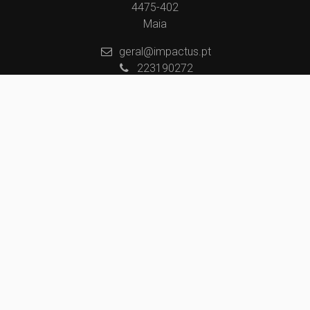
4475-402
Maia
geral@impactus.pt
223190272
(Chamada para a rede fixa nacional)
910481073
(Chamada para a rede móvel nacional)
Centros de Resolução de Litígios
Política de Privacidade
Livro de Reclamações
Website e CRM Imobiliário
Powered by
©2026