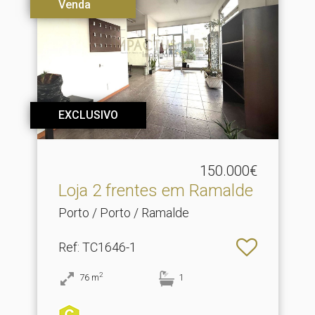
Venda
EXCLUSIVO
150.000€
Loja 2 frentes em Ramalde
Porto / Porto / Ramalde
Ref
: TC1646-1
2
76
m
1