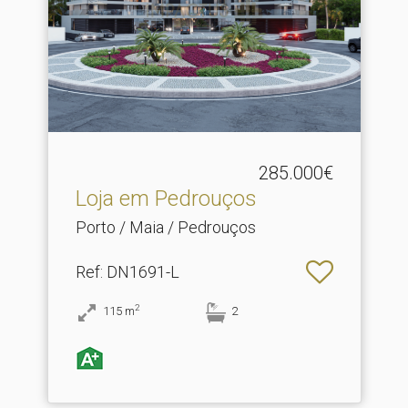
285.000€
Loja em Pedrouços
Porto / Maia / Pedrouços
Ref
: DN1691-L
2
115
m
2