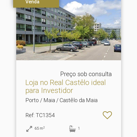
Venda
Preço sob consulta
Loja no Real Castêlo ideal
para Investidor
Porto / Maia / Castêlo da Maia
Ref
: TC1354
2
65
m
1