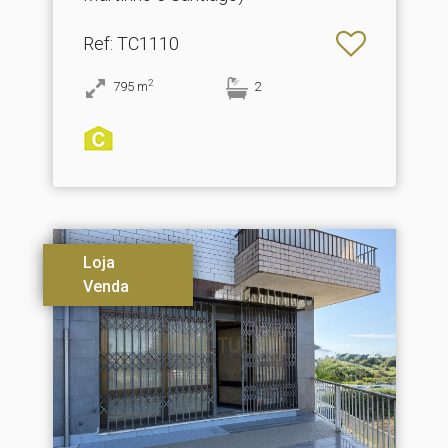
Ref
: TC1110
2
795
m
2
Loja
Venda