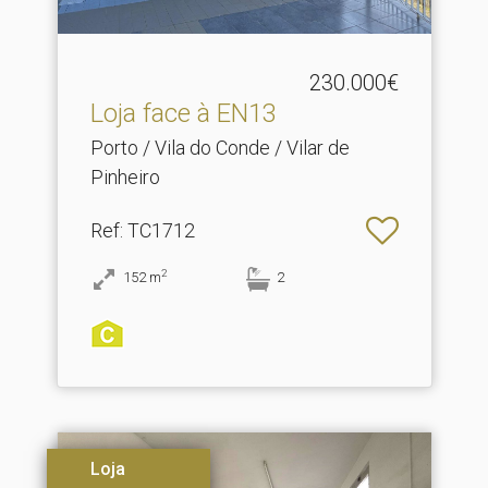
230.000€
Loja face à EN13
Porto / Vila do Conde / Vilar de
Pinheiro
Ref
: TC1712
2
152
m
2
Loja