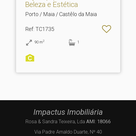
Beleza e Estética
Porto / Maia / Castêlo da Maia
Ref
: TC1735
2
90
m
1
Impactus Imobiliária
Rosa & Sandra Teixeira, Lda
AMI: 18066
Via Padre Arnaldo Duarte, Nº 40