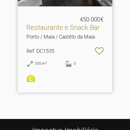
450.000€
Restaurante e Snack Bar
Porto / Maia / Castêlo da Maia
Ref
: DC1535
2
355
m
3