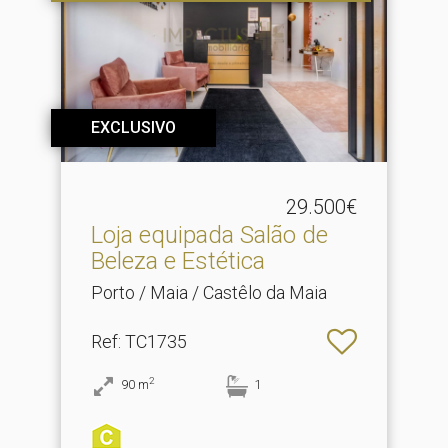
EXCLUSIVO
29.500€
Loja equipada Salão de
Beleza e Estética
Porto / Maia / Castêlo da Maia
Ref
: TC1735
2
90
m
1