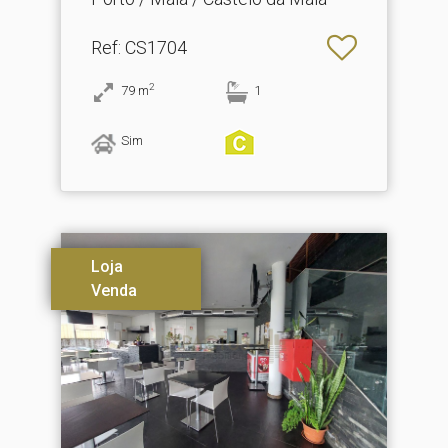
Ref
: CS1704
2
79
m
1
Sim
Loja
Venda