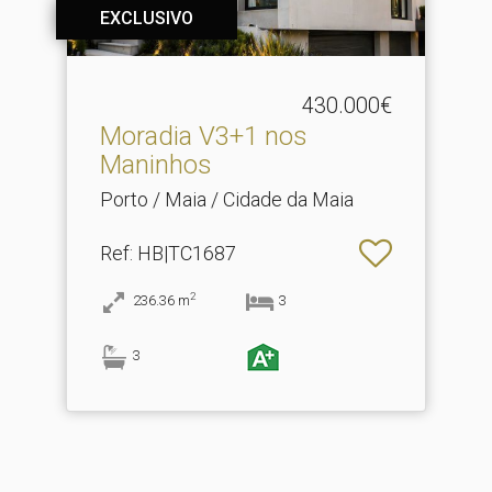
EXCLUSIVO
430.000€
Moradia V3+1 nos
Maninhos
Porto / Maia / Cidade da Maia
Ref
: HB|TC1687
2
236.36
m
3
3