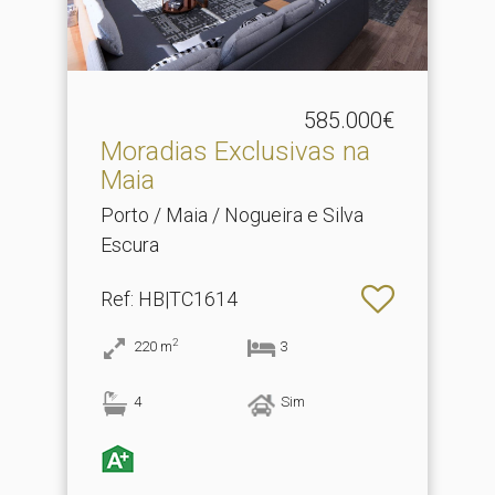
585.000€
Moradias Exclusivas na
Maia
Porto / Maia / Nogueira e Silva
Escura
Ref
: HB|TC1614
2
220
m
3
4
Sim