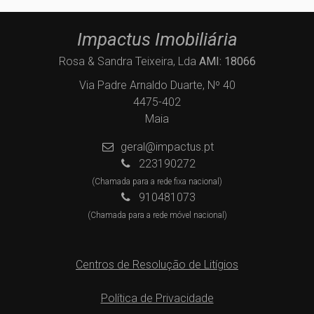
Impactus Imobiliária
Rosa & Sandra Teixeira, Lda
AMI: 18066
Via Padre Arnaldo Duarte, Nº 40
4475-402
Maia
geral@impactus.pt
223190272
(Chamada para a rede fixa nacional)
910481073
(Chamada para a rede móvel nacional)
Centros de Resolução de Litígios
Política de Privacidade