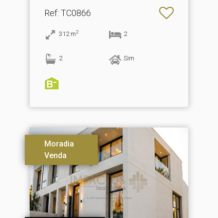
Ref
: TC0866
2
312
m
2
2
Sim
Moradia
Venda