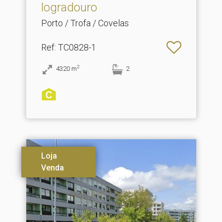
logradouro
Porto / Trofa / Covelas
Ref
: TC0828-1
2
4320
m
2
Loja
Venda