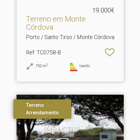
19.000€
Terreno em Monte
Córdova
Porto / Santo Tirso / Monte Córdova
Ref
: TC0758-B
2
750
m
Isento
Terreno
Arrendamento