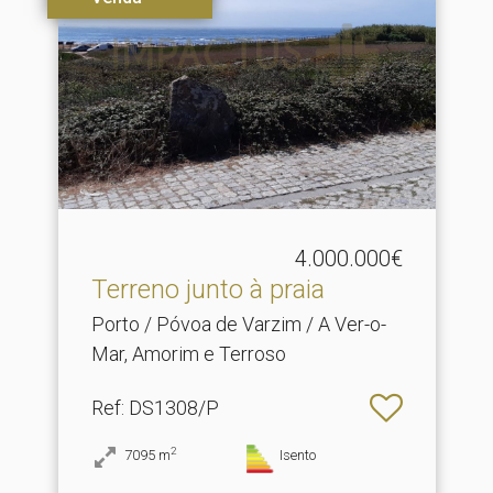
4.000.000€
Terreno junto à praia
Porto / Póvoa de Varzim / A Ver-o-
Mar, Amorim e Terroso
Ref
: DS1308/P
2
7095
m
Isento