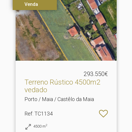
Venda
293.550€
Terreno Rústico 4500m2
vedado
Porto / Maia / Castêlo da Maia
Ref
: TC1134
2
4500
m