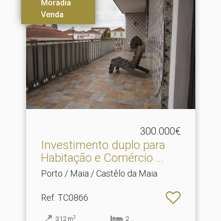
Moradia
Venda
300.000€
Investimento duplo para
Habitação e Comércio .​..
Porto / Maia / Castêlo da Maia
Ref
: TC0866
2
312
m
2