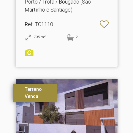
Porto / Trofa / Bougado (São
Martinho e Santiago)
Ref
: TC1110
2
795
m
2
Terreno
Venda