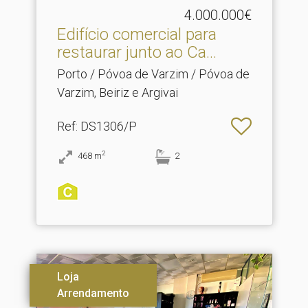
4.000.000€
Edifício comercial para
restaurar junto ao Ca.​..
Porto / Póvoa de Varzim / Póvoa de
Varzim, Beiriz e Argivai
Ref
: DS1306/P
2
468
m
2
Loja
Arrendamento