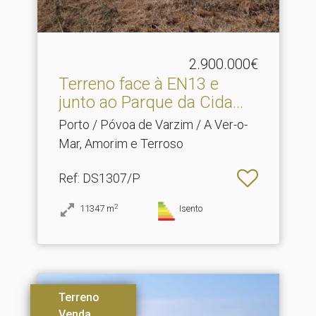
2.900.000€
Terreno face à EN13 e
junto ao Parque da Cida.​..
Porto / Póvoa de Varzim / A Ver-o-
Mar, Amorim e Terroso
Ref
: DS1307/P
2
11347
m
Isento
Terreno
Venda