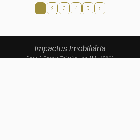
2
3
4
5
1
6
Impactus Imobiliária
Rosa & Sandra Teixeira, Lda
AMI: 18066
Via Padre Arnaldo Duarte, Nº 40
4475-402
Maia
geral@impactus.pt
223190272
(Chamada para a rede fixa nacional)
910481073
(Chamada para a rede móvel nacional)