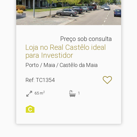
Preço sob consulta
Loja no Real Castêlo ideal
para Investidor
Porto / Maia / Castêlo da Maia
Ref
: TC1354
2
65
m
1