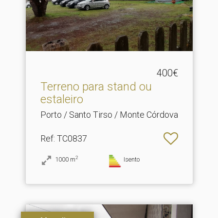
400€
Terreno para stand ou
estaleiro
Porto / Santo Tirso / Monte Córdova
Ref
: TC0837
2
1000
m
Isento