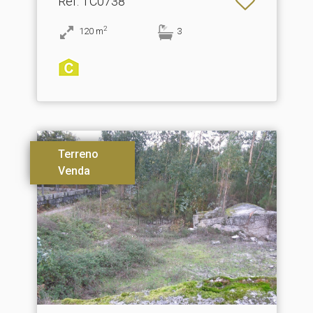
Ref
: TC0738
2
120
m
3
Terreno
Venda