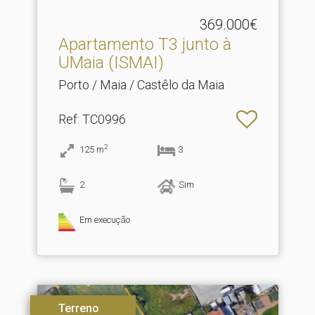
369.000€
Apartamento T3 junto à
UMaia (ISMAI)
Porto / Maia / Castêlo da Maia
Ref
: TC0996
2
125
m
3
2
Sim
Em execução
Terreno