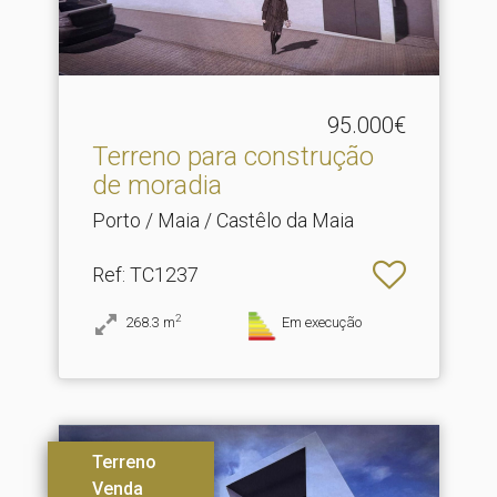
95.000€
Terreno para construção
de moradia
Porto / Maia / Castêlo da Maia
Ref
: TC1237
2
268.3
m
Em execução
Terreno
Venda