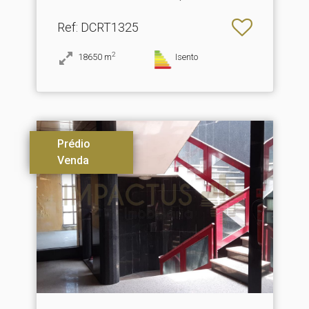
Ref
: DCRT1325
2
18650
m
Isento
Prédio
Venda