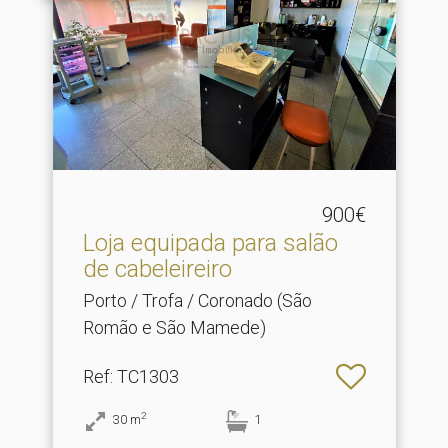
900€
Loja equipada para salão
de cabeleireiro
Porto / Trofa / Coronado (São
Romão e São Mamede)
Ref
: TC1303
2
30
m
1