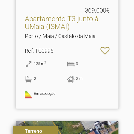
369.000€
Apartamento T3 junto à
UMaia (ISMAI)
Porto / Maia / Castêlo da Maia
Ref
: TC0996
2
125
m
3
2
Sim
Em execução
Terreno