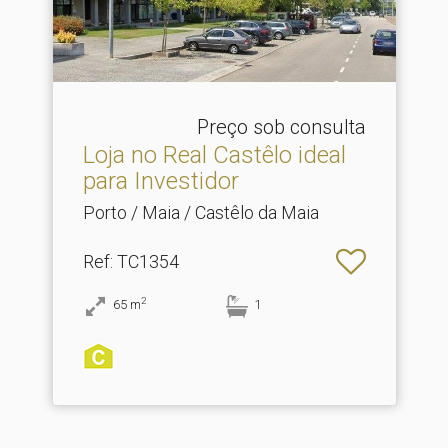
Preço sob consulta
Loja no Real Castêlo ideal
para Investidor
Porto / Maia / Castêlo da Maia
Ref
: TC1354
2
65
m
1