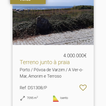
4.000.000€
Terreno junto à praia
Porto / Póvoa de Varzim / A Ver-o-
Mar, Amorim e Terroso
Ref
: DS1308/P
2
7095
m
Isento