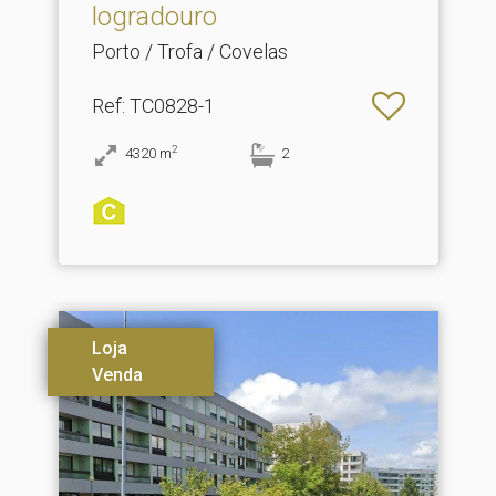
logradouro
Porto / Trofa / Covelas
Ref
: TC0828-1
2
4320
m
2
Loja
Venda