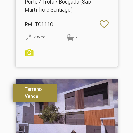
Porto / Trofa / Bougado (São
Martinho e Santiago)
Ref
: TC1110
2
795
m
2
Terreno
Venda