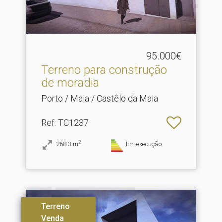
95.000€
Terreno para construção
de moradia
Porto / Maia / Castêlo da Maia
Ref
: TC1237
2
268.3
m
Em execução
Terreno
Venda