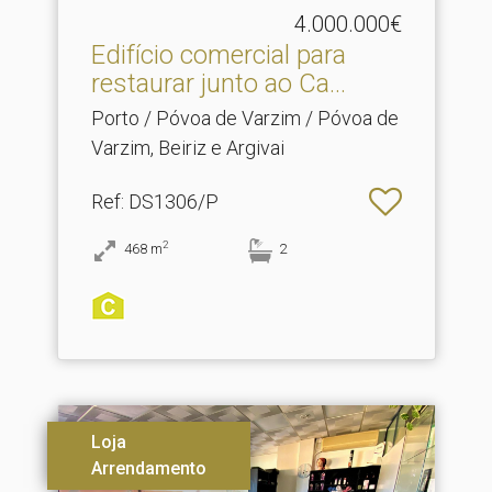
4.000.000€
Edifício comercial para
restaurar junto ao Ca.​..
Porto / Póvoa de Varzim / Póvoa de
Varzim, Beiriz e Argivai
Ref
: DS1306/P
2
468
m
2
Loja
Arrendamento