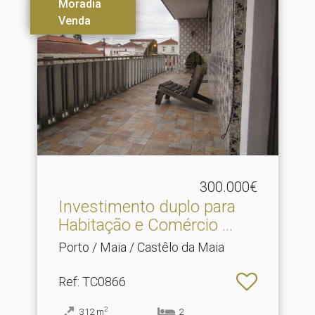
Moradia
Venda
300.000€
Investimento duplo para
Habitação e Comércio .​..
Porto / Maia / Castêlo da Maia
Ref
: TC0866
2
312
m
2