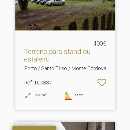
400€
Terreno para stand ou
estaleiro
Porto / Santo Tirso / Monte Córdova
Ref
: TC0837
2
1000
m
Isento