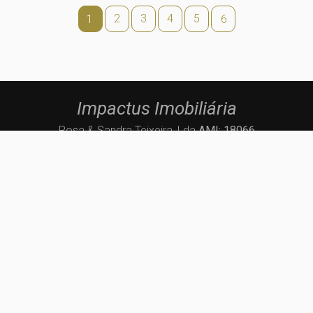
2
3
4
5
1
6
Impactus Imobiliária
Rosa & Sandra Teixeira, Lda
AMI: 18066
Via Padre Arnaldo Duarte, Nº 40
4475-402
Maia
geral@impactus.pt
223190272
(Chamada para a rede fixa nacional)
910481073
(Chamada para a rede móvel nacional)