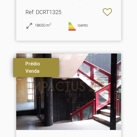
Ref
: DCRT1325
2
18650
m
Isento
Prédio
Venda