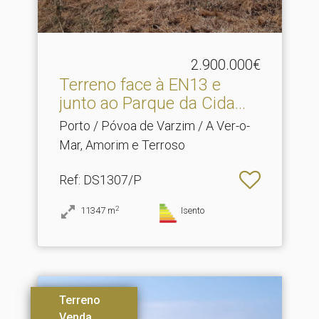
2.900.000€
Terreno face à EN13 e
junto ao Parque da Cida.​..
Porto / Póvoa de Varzim / A Ver-o-
Mar, Amorim e Terroso
Ref
: DS1307/P
2
11347
m
Isento
Terreno
Venda