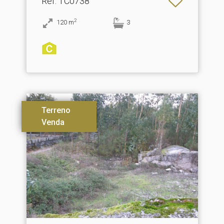
Ref
: TC0738
2
120
m
3
Terreno
Venda