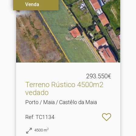
Venda
293.550€
Terreno Rústico 4500m2
vedado
Porto / Maia / Castêlo da Maia
Ref
: TC1134
2
4500
m