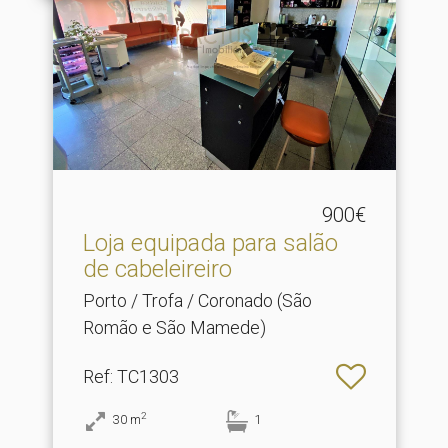
900€
Loja equipada para salão
de cabeleireiro
Porto / Trofa / Coronado (São
Romão e São Mamede)
Ref
: TC1303
2
30
m
1