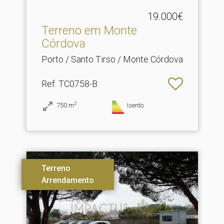
19.000€
Terreno em Monte
Córdova
Porto / Santo Tirso / Monte Córdova
Ref
: TC0758-B
2
750
m
Isento
Terreno
Arrendamento