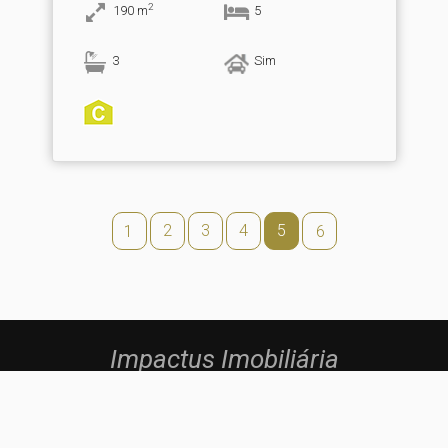
2
190
m
5
3
Sim
2
3
4
5
1
6
Impactus Imobiliária
Rosa & Sandra Teixeira, Lda
AMI: 18066
Via Padre Arnaldo Duarte, Nº 40