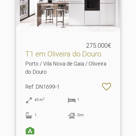
275.000€
T1 em Oliveira do Douro
Porto / Vila Nova de Gaia / Oliveira
do Douro
Ref
: DN1699-1
2
45
m
1
1
Sim