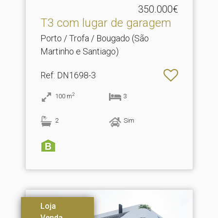
350.000€
T3 com lugar de garagem
Porto / Trofa / Bougado (São
Martinho e Santiago)
Ref
: DN1698-3
2
100
m
3
2
Sim
Loja
Venda