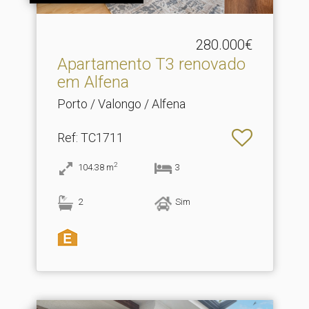
280.000€
Apartamento T3 renovado
em Alfena
Porto / Valongo / Alfena
Ref
: TC1711
2
104.38
m
3
2
Sim