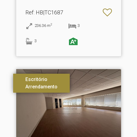
Ref
: HB|TC1687
2
236.36
m
3
3
Escritório
Arrendamento