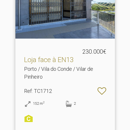
230.000€
Loja face à EN13
Porto / Vila do Conde / Vilar de
Pinheiro
Ref
: TC1712
2
152
m
2