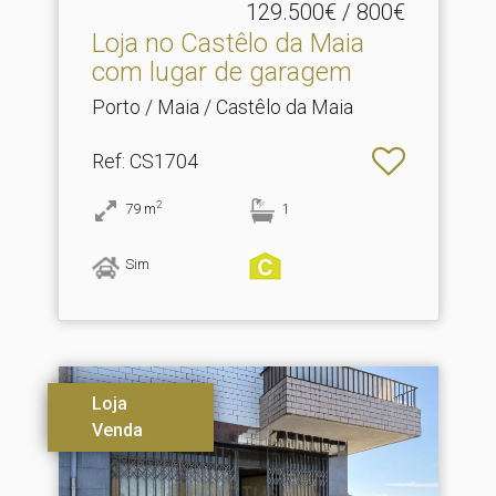
129.500€ / 800€
Loja no Castêlo da Maia
com lugar de garagem
Porto / Maia / Castêlo da Maia
Ref
: CS1704
2
79
m
1
Sim
Loja
Venda