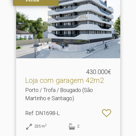
430.000€
Loja com garagem 42m2
Porto / Trofa / Bougado (São
Martinho e Santiago)
Ref
: DN1698-L
2
235
m
2