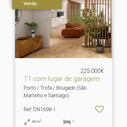
Venda
225.000€
T1 com lugar de garagem
Porto / Trofa / Bougado (São
Martinho e Santiago)
Ref
: DN1698-1
2
60
m
1