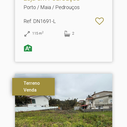
Porto / Maia / Pedrouços
Ref
: DN1691-L
2
115
m
2
Terreno
Venda