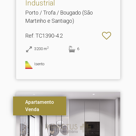
Industrial
Porto / Trofa / Bougado (São
Martinho e Santiago)
Ref
: TC1390-4.2
2
3200
m
6
Isento
Apartamento
Venda