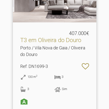
407.000€
T3 em Oliveira do Douro
Porto / Vila Nova de Gaia / Oliveira
do Douro
Ref
: DN1699-3
2
130
m
3
3
Sim