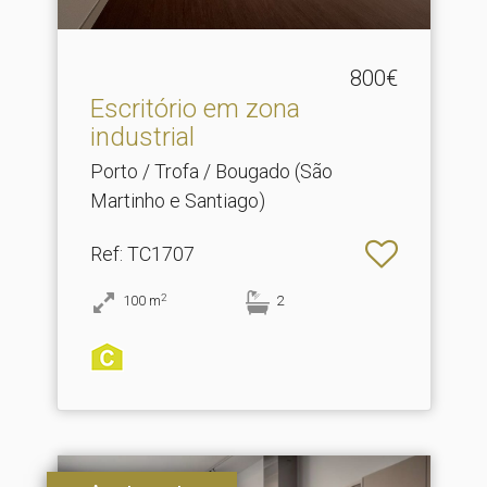
800€
Escritório em zona
industrial
Porto / Trofa / Bougado (São
Martinho e Santiago)
Ref
: TC1707
2
100
m
2