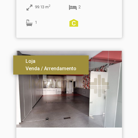
2
99.13
m
2
1
Loja
Venda / Arrendamento