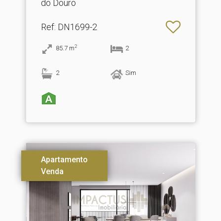
do Douro
Ref
: DN1699-2
2
85.7
m
2
2
Sim
Apartamento
Venda