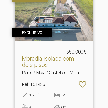
EXCLUSIVO
550.000€
Moradia isolada com
dois pisos
Porto / Maia / Castêlo da Maia
Ref
: TC1435
2
410
m
10
3
Sim