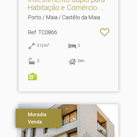
Habitação e Comércio .​..
Porto / Maia / Castêlo da Maia
Ref
: TC0866
2
312
m
2
2
Sim
Moradia
Venda