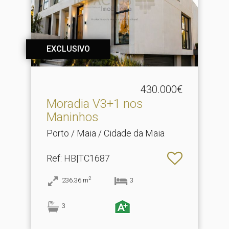
EXCLUSIVO
430.000€
Moradia V3+1 nos
Maninhos
Porto / Maia / Cidade da Maia
Ref
: HB|TC1687
2
236.36
m
3
3