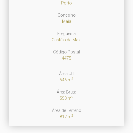
Porto
Concelho
Maia
Freguesia
Castêlo da Maia
Código Postal
4475
Área Útil
2
546 m
Área Bruta
2
550 m
Área de Terreno
2
812 m