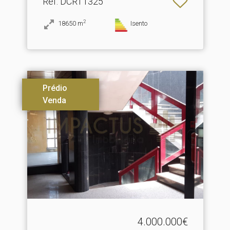
Ref
: DCRT1325
2
18650
m
Isento
Prédio
Venda
4.000.000€