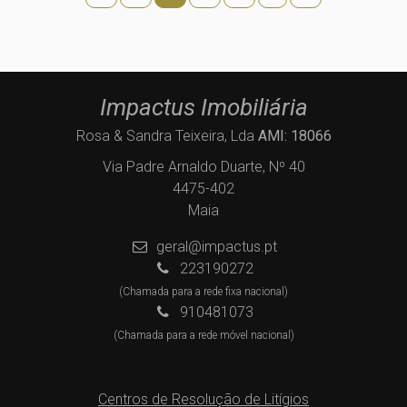
Impactus Imobiliária
Rosa & Sandra Teixeira, Lda
AMI: 18066
Via Padre Arnaldo Duarte, Nº 40
4475-402
Maia
geral@impactus.pt
223190272
(Chamada para a rede fixa nacional)
910481073
(Chamada para a rede móvel nacional)
Centros de Resolução de Litígios