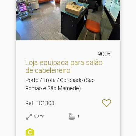
900€
Loja equipada para salão
de cabeleireiro
Porto / Trofa / Coronado (São
Romão e São Mamede)
Ref
: TC1303
2
30
m
1