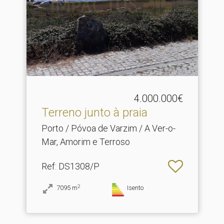
4.000.000€
Terreno junto à praia
Porto / Póvoa de Varzim / A Ver-o-
Mar, Amorim e Terroso
Ref
: DS1308/P
2
7095
m
Isento