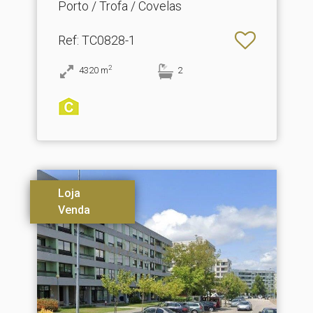
Porto / Trofa / Covelas
Ref
: TC0828-1
2
4320
m
2
Loja
Venda