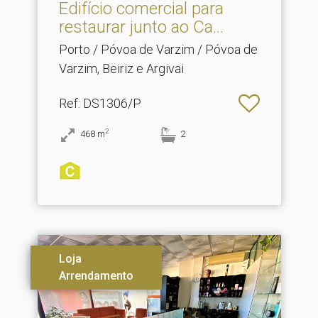
Edifício comercial para
restaurar junto ao Ca.​..
Porto / Póvoa de Varzim / Póvoa de
Varzim, Beiriz e Argivai
Ref
: DS1306/P
2
468
m
2
Loja
Arrendamento