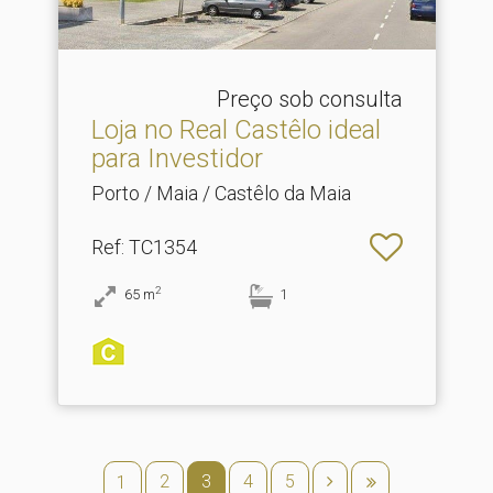
Preço sob consulta
Loja no Real Castêlo ideal
para Investidor
Porto / Maia / Castêlo da Maia
Ref
: TC1354
2
65
m
1
2
3
4
5
1